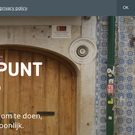
privacy policy
.
OK
EPUNT
P
 om te doen,
oonlijk.