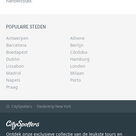
handelsstad.
POPULAIRE STEDEN
Antwerpen
Athene
Barcelona
Berlijn
Boedapest
Córdoba
Dublin
Hamburg
Lissabon
Londen
Madrid
Milaan
Napels
Porto
Praag
CitySpotters
Stedentrip New York
Ontdek onze exclusieve collectie van de leukste tours en