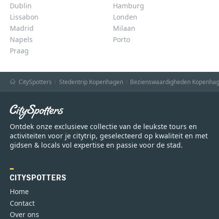
Dublin
Hamburg
Lissabon
Londen
Madrid
Milaan
Napels
Porto
Praag
CitySpotters
Stedentrip Kopenhagen
Bezienswaardigheden Kopenha
Ontdek onze exclusieve collectie van de leukste tours en
activiteiten voor je citytrip, geselecteerd op kwaliteit en met
gidsen & locals vol expertise en passie voor de stad.
CITYSPOTTERS
Home
Contact
Over ons