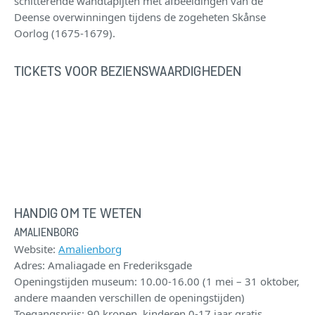
schitterende wandtapijten met afbeeldingen van de
Deense overwinningen tijdens de zogeheten Skånse
Oorlog (1675-1679).
TICKETS VOOR BEZIENSWAARDIGHEDEN
HANDIG OM TE WETEN
AMALIENBORG
Website:
Amalienborg
Adres: Amaliagade en Frederiksgade
Openingstijden museum: 10.00-16.00 (1 mei – 31 oktober,
andere maanden verschillen de openingstijden)
Toegangsprijs: 90 kronen, kinderen 0-17 jaar gratis,