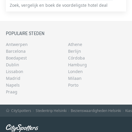
Zoek, vergelijk en boek de voordeligste hotel deal
POPULAIRE STEDEN
Antwerpen
Athene
Barcelona
Berlijn
Boedapest
Córdoba
Dublin
Hamburg
Lissabon
Londen
Madrid
Milaan
Napels
Porto
Praag
CitySpotters
Stedentrip Helsinki
Bezienswaardigheden Helsinki
Kia