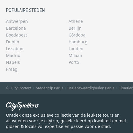
POPULAIRE STEDEN
Antwerpen
Athene
Barcelona
Berlijn
Boedapest
Córdoba
Dublin
Hamburg
Lissabon
Londen
Madrid
Milaan
Napels
Porto
Praag
CitySpotters
Stedentrip Parijs
Bezienswaardigheden Parijs
Cimetièr
Ontdek onze exclusieve collectie van de leukste tours en
activiteiten voor je citytrip, geselecteerd op kwaliteit en met
gidsen & locals vol expertise en passie voor de stad.