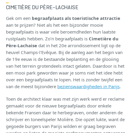
CIMETIÈRE DU PÈRE-LACHAISE
Gek om een
begraafplaats als toeristische attractie
aan te prijzen? Niet als het een bijzonder mooie
begraafplaats is waar vele beroemdheden hun laatste
rustplaats hebben. Zo’n begraafplaats is
Cimetière du
Père-Lachaise
dat in het 20e arrondissement ligt op de
heuvel Champs-l'Evêque. Bij de aanleg aan het begin van
de 19e eeuw is de bestaande beplanting en de glooiing
van het terrein grotendeels intact gelaten. Daardoor is het
een mooi park geworden waar je soms niet het idee hebt
over een begraafplaats te lopen. Het is zonder twijfel een
van de meest bijzondere
bezienswaardigheden in Parijs
.
Toen de architect klaar was met zijn werk werd er reclame
gemaakt voor de nieuwe begraafplaats door enkele
bekende Fransen daar te herbegraven, onder anderen de
schrijver en toneelspeler Molière. Die opzet lukte, want de
gegoede burgers van Parijs wilden er graag begraven