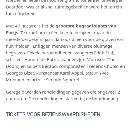
worden en lieten de mooiste grafmonumenten ontwerpen.
Daardoor was er al snel ruimtegebrek en werd het terrein
fors uitgebreid.
Met 47 hectare is het de
grootste begraafplaats van
Parijs
. Te groot om in één keer te bekijken, maar de
meeste bezoekers gaan dan ook alleen voor de graven van
hun ‘helden’. Er liggen mensen van diverse pluimage
begraven. Enkele beroemdheden: zangeres Edith Piaf,
schrijver Honoré de Balzac, zangers Jim Morrison (The
Doors) en Gilbert Bécaud, componisten Frédéric Chopin en
Georges Bizet, kunstenaar Karel Appel, acteur Yves
Montand en actrice Simone Signoret.
Geregeld worden rondleidingen gegeven die ongeveer 2
uur duren. De rondleidingen starten bij de hoofdingang.
TICKETS VOOR BEZIENSWAARDIGHEDEN