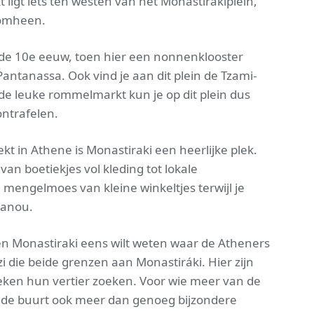
igt iets ten westen van het Monastirakiplein,
eromheen.
in de 10e eeuw, toen hier een nonnenklooster
 Pantanassa. Ook vind je aan dit plein de Tzami-
e leuke rommelmarkt kun je op dit plein dus
ontrafelen.
t in Athene is Monastiraki een heerlijke plek.
 van boetiekjes vol kleding tot lokale
e mengelmoes van kleine winkeltjes terwijl je
ianou.
 en Monastiraki eens wilt weten waar de Atheners
zi die beide grenzen aan Monastiráki. Hier zijn
ieken hun vertier zoeken. Voor wie meer van de
in de buurt ook meer dan genoeg bijzondere