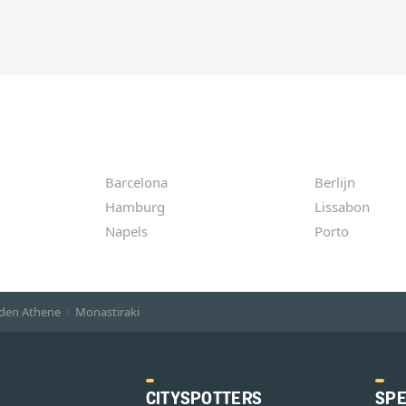
Barcelona
Berlijn
Hamburg
Lissabon
Napels
Porto
den Athene
Monastiraki
CITYSPOTTERS
SPE