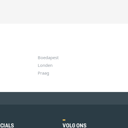
Boedapest
Londen
Praag
CIALS
VOLG ONS