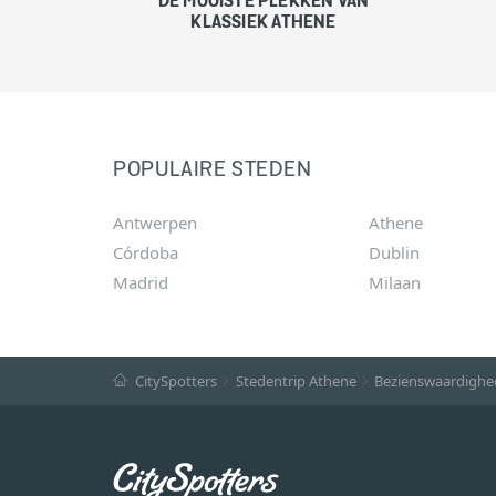
DE MOOISTE PLEKKEN VAN
KLASSIEK ATHENE
POPULAIRE STEDEN
Antwerpen
Athene
Córdoba
Dublin
Madrid
Milaan
CitySpotters
Stedentrip Athene
Bezienswaardighe