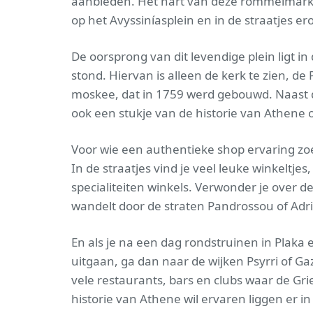
aanbieden. Het hart van deze rommelmarkt l
op het Avyssiníasplein en in de straatjes 
De oorsprong van dit levendige plein ligt 
stond. Hiervan is alleen de kerk te zien, de
moskee, dat in 1759 werd gebouwd. Naast d
ook een stukje van de historie van Athene 
Voor wie een authentieke shop ervaring zoek
In de straatjes vind je veel leuke winkeltjes,
specialiteiten winkels. Verwonder je over d
wandelt door de straten Pandrossou of Adr
En als je na een dag rondstruinen in Plaka
uitgaan, ga dan naar de wijken Psyrri of Ga
vele restaurants, bars en clubs waar de Gr
historie van Athene wil ervaren liggen er 