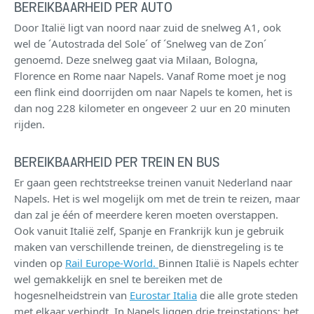
BEREIKBAARHEID PER AUTO
Door Italië ligt van noord naar zuid de snelweg A1, ook
wel de ´Autostrada del Sole´ of ´Snelweg van de Zon´
genoemd. Deze snelweg gaat via Milaan, Bologna,
Florence en Rome naar Napels. Vanaf Rome moet je nog
een flink eind doorrijden om naar Napels te komen, het is
dan nog 228 kilometer en ongeveer 2 uur en 20 minuten
rijden.
BEREIKBAARHEID PER TREIN EN BUS
Er gaan geen rechtstreekse treinen vanuit Nederland naar
Napels. Het is wel mogelijk om met de trein te reizen, maar
dan zal je één of meerdere keren moeten overstappen.
Ook vanuit Italië zelf, Spanje en Frankrijk kun je gebruik
maken van verschillende treinen, de dienstregeling is te
vinden op
Rail Europe-World.
Binnen Italië is Napels echter
wel gemakkelijk en snel te bereiken met de
hogesnelheidstrein van
Eurostar Italia
die alle grote steden
met elkaar verbindt. In Napels liggen drie treinstations; het