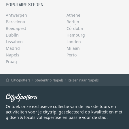
POPULAIRE STEDEN
Antwerpen
Athene
Barcelona
Berlijn
Boedapest
Córdoba
Dublin
Hamburg
Lissabon
Londen
Madrid
Milaan
Napels
Porto
Praag
CitySpotters
Stedentrip Napels
Reizen naar Napels
Ontdek onze exclusieve collectie van de leukste tours en
activiteiten voor je citytrip, geselecteerd op kwaliteit en met
gidsen & locals vol expertise en passie voor de stad.