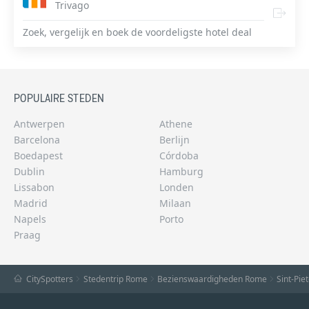
Trivago
Zoek, vergelijk en boek de voordeligste hotel deal
POPULAIRE STEDEN
Antwerpen
Athene
Barcelona
Berlijn
Boedapest
Córdoba
Dublin
Hamburg
Lissabon
Londen
Madrid
Milaan
Napels
Porto
Praag
CitySpotters
Stedentrip Rome
Bezienswaardigheden Rome
Sint-Pie