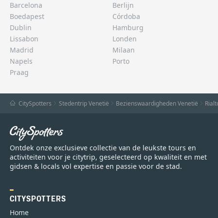
Barcelona
Berlijn
Boedapest
Córdoba
Dublin
Hamburg
Lissabon
Londen
Madrid
Milaan
Napels
Porto
Praag
CitySpotters
Stedentrip Venetië
Bezienswaardigheden Venetië
Rial
Ontdek onze exclusieve collectie van de leukste tours en
activiteiten voor je citytrip, geselecteerd op kwaliteit en met
gidsen & locals vol expertise en passie voor de stad.
CITYSPOTTERS
Home