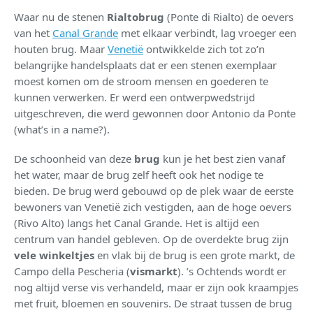
Waar nu de stenen
Rialtobrug
(Ponte di Rialto) de oevers
van het
Canal Grande
met elkaar verbindt, lag vroeger een
houten brug. Maar
Venetië
ontwikkelde zich tot zo’n
belangrijke handelsplaats dat er een stenen exemplaar
moest komen om de stroom mensen en goederen te
kunnen verwerken. Er werd een ontwerpwedstrijd
uitgeschreven, die werd gewonnen door Antonio da Ponte
(what’s in a name?).
De schoonheid van deze
brug
kun je het best zien vanaf
het water, maar de brug zelf heeft ook het nodige te
bieden. De brug werd gebouwd op de plek waar de eerste
bewoners van Venetië zich vestigden, aan de hoge oevers
(Rivo Alto) langs het Canal Grande. Het is altijd een
centrum van handel gebleven. Op de overdekte brug zijn
vele winkeltjes
en vlak bij de brug is een grote markt, de
Campo della Pescheria (
vismarkt
). ’s Ochtends wordt er
nog altijd verse vis verhandeld, maar er zijn ook kraampjes
met fruit, bloemen en souvenirs. De straat tussen de brug