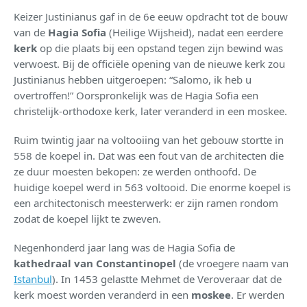
Keizer Justinianus gaf in de 6e eeuw opdracht tot de bouw
van de
Hagia Sofia
(Heilige Wijsheid), nadat een eerdere
kerk
op die plaats bij een opstand tegen zijn bewind was
verwoest. Bij de officiële opening van de nieuwe kerk zou
Justinianus hebben uitgeroepen: “Salomo, ik heb u
overtroffen!” Oorspronkelijk was de Hagia Sofia een
christelijk-orthodoxe kerk, later veranderd in een moskee.
Ruim twintig jaar na voltooiing van het gebouw stortte in
558 de koepel in. Dat was een fout van de architecten die
ze duur moesten bekopen: ze werden onthoofd. De
huidige koepel werd in 563 voltooid. Die enorme koepel is
een architectonisch meesterwerk: er zijn ramen rondom
zodat de koepel lijkt te zweven.
Negenhonderd jaar lang was de Hagia Sofia de
kathedraal van Constantinopel
(de vroegere naam van
Istanbul
). In 1453 gelastte Mehmet de Veroveraar dat de
kerk moest worden veranderd in een
moskee
. Er werden