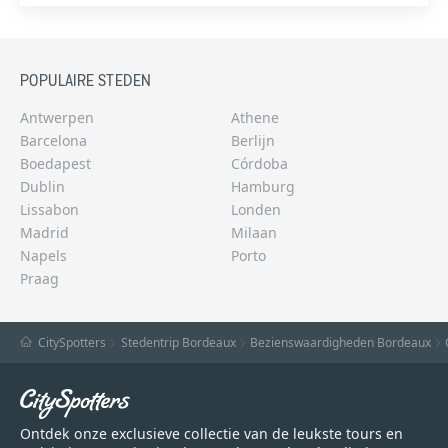
POPULAIRE STEDEN
Antwerpen
Athene
Barcelona
Berlijn
Boedapest
Córdoba
Dublin
Hamburg
Lissabon
Londen
Madrid
Milaan
Napels
Porto
Praag
CitySpotters
Stedentrip Bordeaux
Bezienswaardigheden Bordeaux
Ontdek onze exclusieve collectie van de leukste tours en