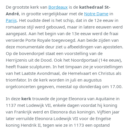
De grootste kerk van
Bordeaux
is de
kathedraal St-
André
, in grootte vergelijkbaar met de
Notre Dame
in
Parijs
. Het oudste deel is het schip, dat in de 12e eeuw in
romaanse stijl werd gebouwd, maar in latere eeuwen werd
aangepast. Aan het begin van de 13e eeuw werd de fraai
versierde Porte Royale toegevoegd. Aan beide zijden van
deze monumentale deur ziet u afbeeldingen van apostelen.
Op de bovendorpel staat een voorstelling van de
Herrijzenis uit de Dood. Ook het Noordportaal (14e eeuw),
heeft fraaie sculpturen. In het timpaan zie je voorstellingen
van het Laatste Avondmaal, de Hemelvaart en Christus als
triomfator. In de kerk worden in juli en augustus
orgelconcerten gegeven, meestal op donderdag om 17.00.
In deze
kerk
trouwde de jonge Eleonora van Aquitaine in
1137 met Lodewijk VII, enkele dagen voordat hij koning
van Frankrijk werd en Eleonora dus koningin. Vijftien jaar
later verruilde Eleonora Lodewijk VII voor de Engelse
koning Hendrik II, tegen wie ze in 1173 een opstand