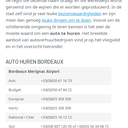
de regio die dezelfde naam draagt en die wereldwijd wordt
geroemd om de wijnen die er worden geproduceerd. In de
stad zelf vind je veel leuke
bezienswaardigheden
en zijn
meer dan genoeg
leuke dingen om te doen
. Vooral om de
schitterende omgeving te leren kennen is het zeer de
moeite waard om een
auto te huren
. Het breedste
aanbod van autoverhuurbedrijven vind je op het vliegveld
en in het overzicht hieronder.
AUTO HUREN BORDEAUX
Bordeaux Merignac Airport
Avis
+33(0)820 61 16 73
Budget
+33(0)556 47 84 22
Europcar
+33(0)825 358 358
Hertz
+33(0)825 358 358
National / Citer
+33(0)825 16 12 12
Sixt
+33(0)8 907 120 35 of +33(0)5 56 34 08 15