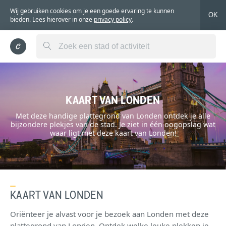
Wij gebruiken cookies om je een goede ervaring te kunnen
OK
bieden. Lees hierover in onze
privacy policy
.
KAART VAN LONDEN
Met deze handige plattegrond van Londen ontdek je alle
bijzondere plekjes van de stad. Je ziet in één oogopslag wat
waar ligt met deze kaart van Londen!
KAART VAN LONDEN
Oriënteer je alvast voor je bezoek aan Londen met deze
plattegrond van Londen. Ontdek welke leuke plekken je