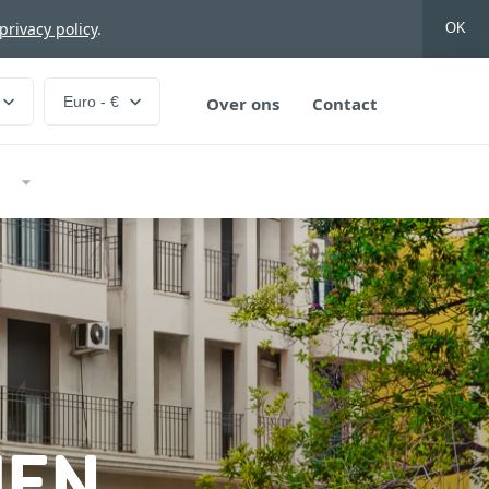
privacy policy
.
OK
Euro - €
Over ons
Contact
S
MEN