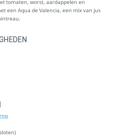
t met tomaten, worst, aardappelen en
met een Aqua de Valencia, een mix van jus
intreau.
IGHEDEN
N
erno
sloten)